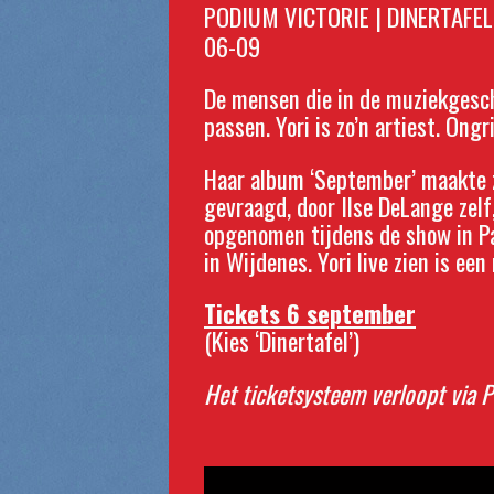
PODIUM VICTORIE | DINERTAFEL 
06-09
De mensen die in de muziekgeschi
passen. Yori is zo’n artiest. Ongr
Haar album ‘September’ maakte z
gevraagd, door Ilse DeLange zelf
opgenomen tijdens de show in Pa
in Wijdenes. Yori live zien is een
Tickets 6 september
(Kies ‘Dinertafel’)
Het ticketsysteem verloopt via 