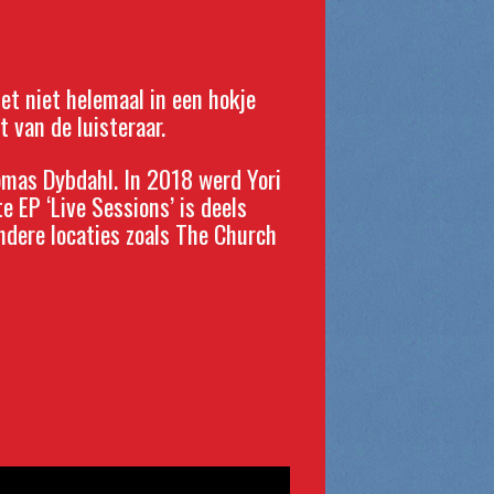
et niet helemaal in een hokje
t van de luisteraar.
omas Dybdahl. In 2018 werd Yori
 EP ‘Live Sessions’ is deels
ndere locaties zoals The Church