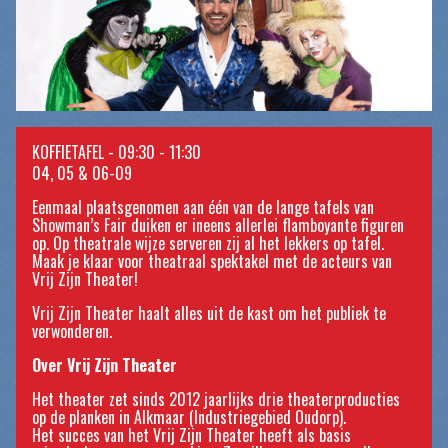
KOFFIETAFEL - 09:30 - 11:30
04, 05 & 06-09
Eenmaal plaatsgenomen aan één van de lange tafels van
Showman’s Fair duiken er ineens allerlei flamboyante figuren
op. Op theatrale wijze serveren zij al het lekkers op tafel.
Maak je klaar voor theatraal spektakel met de acteurs van
Vrij Zijn Theater!
Vrij Zijn Theater haalt alles uit de kast om het publiek te
verwonderen.
Over Vrij Zijn Theater
Het theater zet sinds 2012 jaarlijks drie theaterproducties
op de planken in Alkmaar (Industriegebied Oudorp).
Het succes van het Vrij Zijn Theater heeft als basis