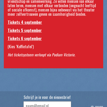
vriendschap en samenwerking. Ze willen mensen van elkaar
laten leren, mensen met elkaar verbinden (ongeacht leeftijd
of sociale afkomst), mensen bijna onbewust via het theater
meer zelfvertrouwen geven en saamhorigheid bieden.
Tickets 4 september
Tickets 5 september
Tickets 6 september
(Kies ‘Koffietafel’)
Het ticketsysteem verloopt via Podium Victorie.
Schrijf je in voor de nieuwsbrief