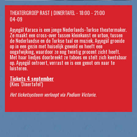
THEATERGROEP RAST | DINERTAFEL - 18:00 - 21:00
04-09
Ayşegül Karaca is een jonge Nederlands-Turkse theatermaker.
Ze maakt een cross-over tussen kleinkunst en urban, tussen
de Nederlandse en de Turkse taal en muziek. Ayşegül groeide
op in een gezin met huiselijk geweld en heeft een
oogafwijking, waardoor ze nog twintig procent zicht heeft.
Met haar liedjes doorbreekt ze taboes en stelt zich kwetsbaar
op. Ayşegül ontroert, verrast en is een genot om naar te
luisteren.
Tickets 4 september
(Kies ‘Dinertafel’)
Het ticketsysteem verloopt via Podium Victorie.